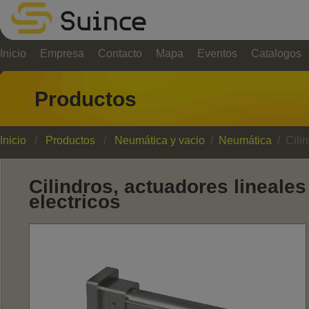
Inicio
Empresa
Contacto
Mapa
Eventos
Catalogos
Productos
Inicio
/
Productos
/
Neumática y vacio
/
Neumática
/ Cilin
Cilindros, actuadores lineales
electricos